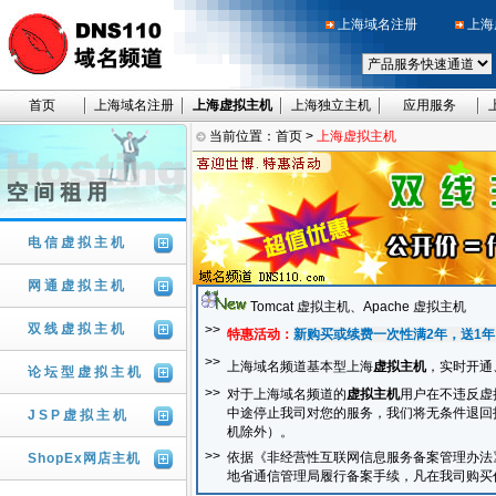
上海域名注册
上海
首页
上海域名注册
上海虚拟主机
上海独立主机
应用服务
当前位置：
首页
>
上海虚拟主机
电信虚拟主机
网通虚拟主机
Tomcat 虚拟主机
、
Apache 虚拟主机
双线虚拟主机
>>
特惠活动：
新购买或续费一次性满2年，送1
>>
上海域名频道基本型上海
虚拟主机
，实时开通
论坛型虚拟主机
>>
对于上海域名频道的
虚拟主机
用户在不违反虚
中途停止我司对您的服务，我们将无条件退回扣
JSP虚拟主机
机除外）。
>>
依据《非经营性互联网信息服务备案管理办法
ShopEx网店主机
地省通信管理局履行备案手续，凡在我司购买