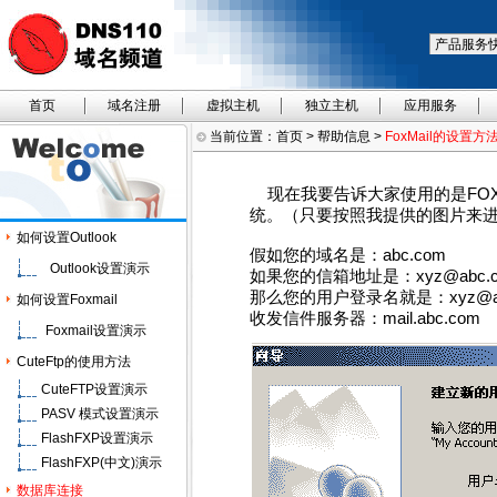
首页
域名注册
虚拟主机
独立主机
应用服务
当前位置：
首页
>
帮助信息
>
FoxMail的设置方
现在我要告诉大家使用的是FOX
统。
（只要按照我提供的图片来
如何设置Outlook
假如您的域名是：abc.com
Outlook设置演示
如果您的信箱地址是：x
yz
@abc.
那么您的用户登录名就是：xyz@ab
如何设置Foxmail
收发信件服务器：
mail
.abc.com
Foxmail设置演示
CuteFtp的使用方法
CuteFTP设置演示
PASV 模式设置演示
FlashFXP设置演示
FlashFXP(中文)演示
数据库连接